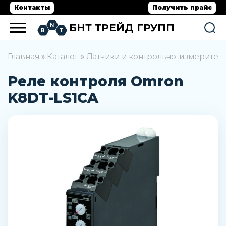
Контакты
Получить прайс
БНТ ТРЕЙД ГРУПП
Главная
Каталог
Датчики и контрольно-измерите
»
»
Реле контроля Omron
K8DT-LS1CA