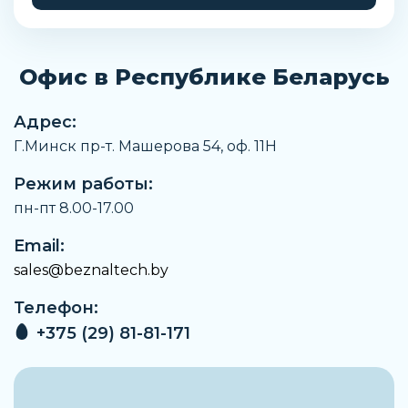
Тип клемм
Push-in
Офис в Республике Беларусь
Длина кабеля
100 м
Адрес:
Цвет корпуса
Г.Минск пр-т. Машерова 54, оф. 11H
Черный
Режим работы:
Артикул
K8DT-LS1CA
пн-пт 8.00-17.00
Производитель
Email:
Omron
sales@beznaltech.by
Размер
Телефон:
17,5 мм
+375 (29) 81-81-171
Рабочая среда
Обычная очищенная вода, Сточные воды
Наименование