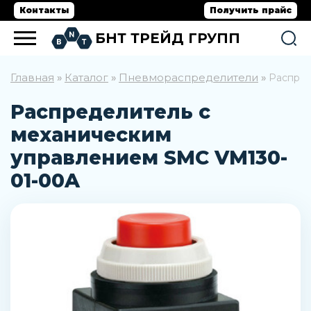
Контакты
Получить прайс
БНТ ТРЕЙД ГРУПП
Главная
Каталог
Пневмораспределители
»
»
»
Распред
Распределитель с
механическим
управлением SMC VM130-
01-00A