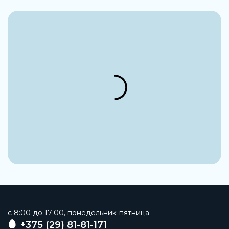
4,6 мм
Рабочая среда
Сжатый воздух; Инертные газы
Наименование
Распределитель с механическим управлением
Заказать
c 8:00 до 17:00, понедельник-пятница
+375 (29) 81-81-171