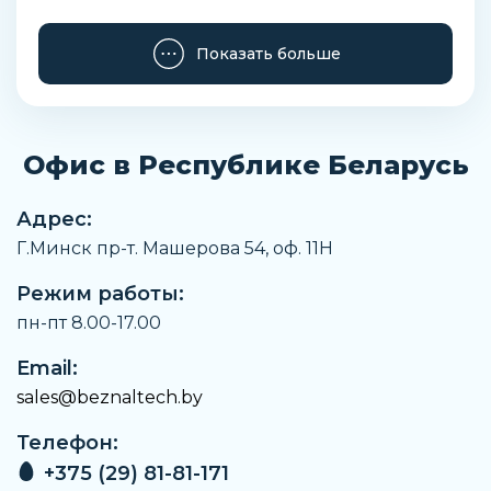
Максимальное рабочее давление
Показать больше
10 бар
Тип резьбы
G
Офис в Республике Беларусь
Функция распределителя
Н. З.
Адрес:
Тип управления
Г.Минск пр-т. Машерова 54, оф. 11H
Механическое
Режим работы:
Количество линий и позиций
3/2 лин./поз.
пн-пт 8.00-17.00
Материал уплотнения
Email:
NBR (Бутадиен-нитрильный каучук)
sales@beznaltech.by
Присоединение 1
Телефон:
1/8
+375 (29) 81-81-171
Присоединение 2