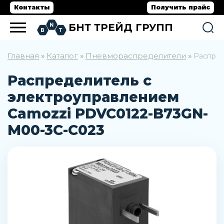
Контакты
Получить прайс
БНТ ТРЕЙД ГРУПП
Главная
Каталог
Пневмораспределители
»
»
»
Распред
Распределитель с
электроуправлением
Camozzi PDVC0122-B73GN-
M00-3C-C023