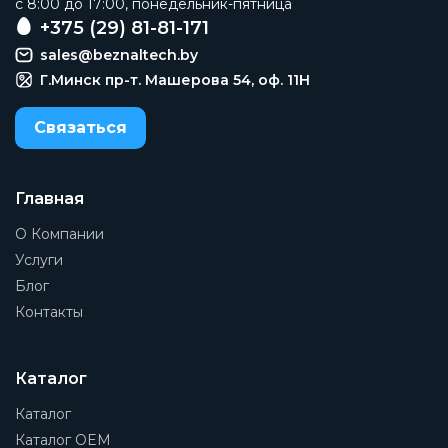
c 8:00 до 17:00, понедельник-пятница
Производитель
+375 (29) 81-81-171
Camozzi
sales@beznaltech.by
Минимальное рабочее давление
Г.Минск пр-т. Машерова 54, оф. 11H
0 бар
Связаться
Максимальное рабочее давление
4 бар
Напряжение
Главная
24 В DC
О Компании
Материал корпуса
Услуги
PEEK (Полиэфирэфиркетон)
Блог
Контакты
Функция распределителя
Н. З.
Тип управления
Каталог
Электромагнитное
Каталог
Количество линий и позиций
Каталог OEM