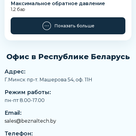
Максимальное обратное давление
1,2 бар
Материалы уплотнения
Показать больше
FKM (Фторкаучук)
Установка
В любом положении
Офис в Республике Беларусь
Крепежные аксессуары
Винты для металла
Адрес:
Рабочий цикл
Г.Минск пр-т. Машерова 54, оф. 11H
100% непрерывный режим работы
Режим работы:
Мощность
2 Вт
пн-пт 8.00-17.00
Тип электрического подключения
Email:
Разъем
sales@beznaltech.by
Стандарт электрического подключения
Телефон:
DIN EN 175 301-803-C