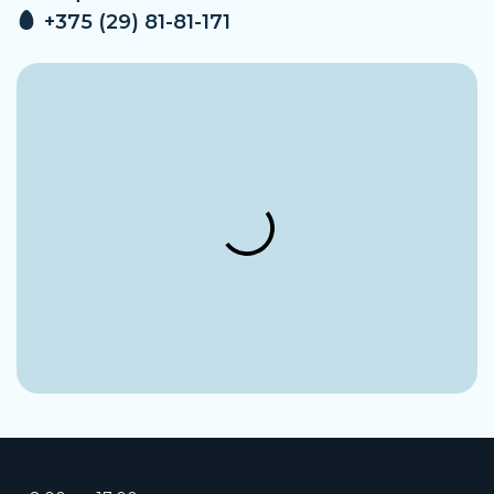
+375 (29) 81-81-171
Допустимый перепад напряжения
±10%
Расположение электрического
подключения
Электрическая часть повернута на 180°
Конструкция корпуса
Приточное исполнение
Пневматические соединения
M3x8
Условный проход
1,6 мм
Рабочая температура
От 0 до 50°C
Артикул
PDVC0122-B73GN-M00-3C-C023