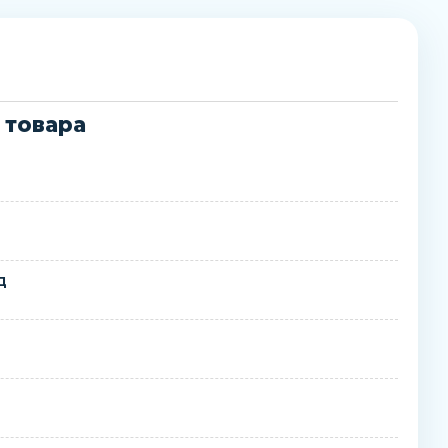
 товара
д