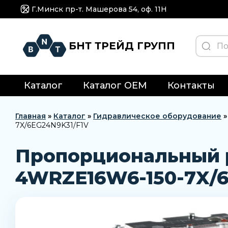
Г.Минск пр-т. Машерова 54, оф. 11H
БНТ ТРЕЙД ГРУПП
Каталог
Каталог OEM
Контакты
Главная
»
Каталог
»
Гидравлическое оборудование
7X/6EG24N9K31/F1V
Пропорциональный р
4WRZE16W6-150-7X/6