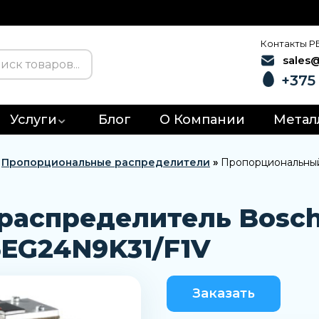
Контакты Р
sales
+375 
Услуги
Блог
О Компании
Метал
»
Пропорциональные распределители
»
Пропорциональный
аспределитель Bosch
EG24N9K31/F1V
Заказать