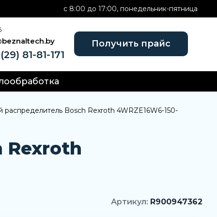
c 8:00 до 17:00, понедельник-пятница
Б
@beznaltech.by
Получить прайс
(29) 81-81-171
лообработка
 распределитель Bosch Rexroth 4WRZE16W6-150-
 Rexroth
Артикул:
R900947362