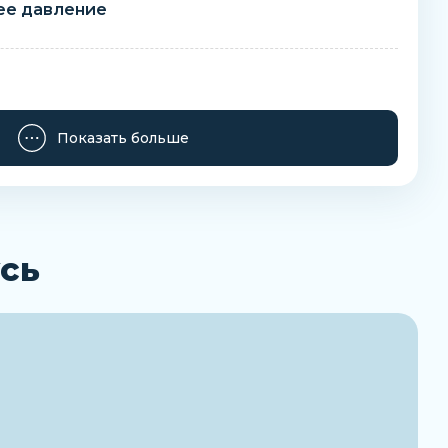
ее давление
Показать больше
Заказать
сь