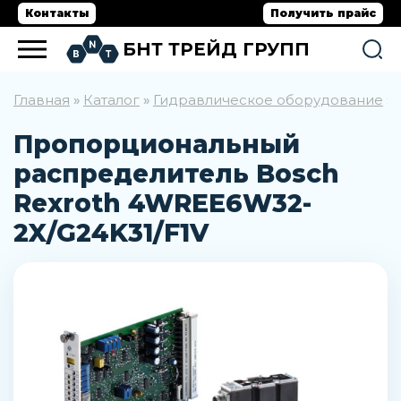
Контакты
Получить прайс
БНТ ТРЕЙД ГРУПП
Главная
Каталог
Гидравлическое оборудование
»
»
»
Пропорциональный
распределитель Bosch
Rexroth 4WREE6W32-
2X/G24K31/F1V