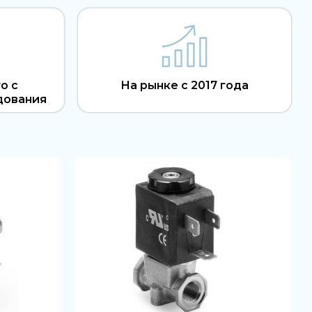
о с
На рынке с 2017 года
дования