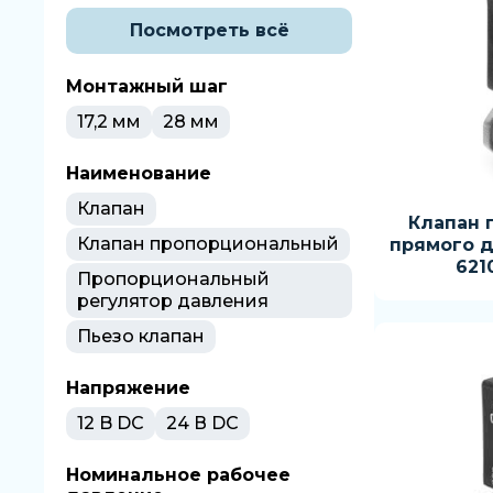
эластомер)NBR (Бутадиен-
нитрильный каучук)
Посмотреть всё
NBR
Монтажный шаг
NBR (Бутадиен-
17,2 мм
28 мм
нитрильный каучук)
NBR (Бутадиен-
Наименование
нитрильный каучук)TPE-
U(PU) (Термопластичный
Клапан
Клапан 
полиуретан)
Клапан пропорциональный
прямого д
621
Пропорциональный
регулятор давления
Пьезо клапан
Напряжение
12 B DC
24 В DC
Номинальное рабочее