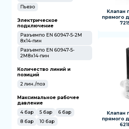
Пьезо
Клапан 
прямого д
Электрическое
721
подключение
Разъемпо EN 60947-5-2M
8x14-пин
Разъемпо EN 60947-5-
2M8x14-пин
Количество линий и
позиций
2 лин./поз
Максимальное рабочее
давление
4 бар
5 бар
6 бар
Клапан 
прямого д
8 бар
10 бар
621