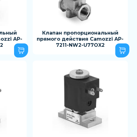
альный
Клапан пропорциональный
ozzi AP-
прямого действия Camozzi AP-
2
7211-NW2-U77OX2