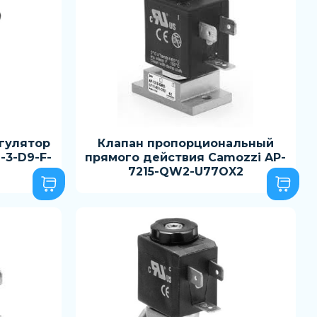
гулятор
Клапан пропорциональный
-3-D9-F-
прямого действия Camozzi AP-
7215-QW2-U77OX2