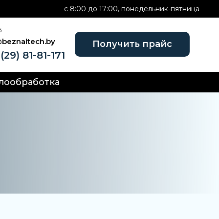
c 8:00 до 17:00, понедельник-пятница
Б
@beznaltech.by
Получить прайс
(29) 81-81-171
лообработка