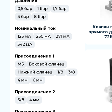
давление
0,5 бар
1 бар
1,7 бар
3 бар
8 бар
Клапан 
Номинальный ток
прямого д
125 мА
250 мА
271 мА
72
542 мА
Присоединение 1
M5
Боковой фланец
Нижний фланец
1/8
3/8
4 мм
6 мм
Присоединение 2
3/8
4 мм
Присоединение 3