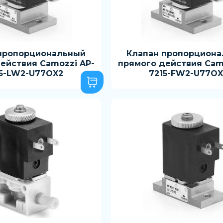
пропорциональный
Клапан пропорцион
ействия Camozzi AP-
прямого действия Cam
15-LW2-U77OX2
7215-FW2-U77OX