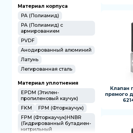
Материал корпуса
PA (Полиамид)
PA (Полиамид) с
армированием
PVDF
Анодированный алюминий
Латунь
Легированная сталь
Материал уплотнения
Клапан 
EPDM (Этилен-
прямого д
пропиленовый каучук)
621
FKM
FPM (Фторкаучук)
FPM (Фторкаучук)HNBR
(Гидрированный бутадиен-
нитрильный