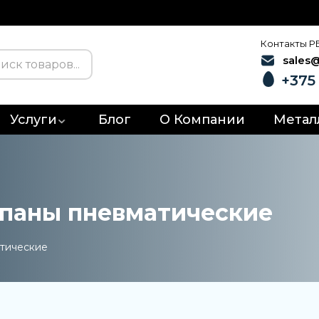
Контакты Р
sales
+375 
Услуги
Блог
О Компании
Метал
паны пневматические
тические