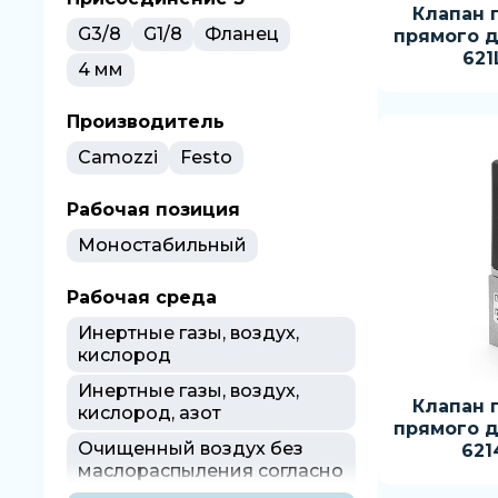
Клапан 
G3/8
G1/8
Фланец
прямого д
621
4 мм
Производитель
Camozzi
Festo
Рабочая позиция
Моностабильный
Рабочая среда
Инертные газы, воздух,
кислород
Инертные газы, воздух,
Клапан 
кислород, азот
прямого д
Очищенный воздух без
621
маслораспыления согласно
ISO 8573-1:2010 [7:4:4],