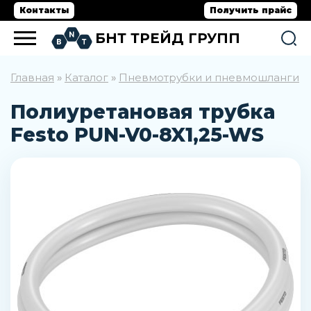
Контакты
Получить прайс
БНТ ТРЕЙД ГРУПП
Главная
Каталог
Пневмотрубки и пневмошланги
»
»
»
Полиуретановая трубка
Festo PUN-V0-8X1,25-WS