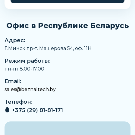
31 г/м
Замечания по материалу
Соответствует директиве RoHS
Офис в Республике Беларусь
Рабочая температура
От -35 °C до +60 °C
Адрес:
Г.Минск пр-т. Машерова 54, оф. 11H
Пригодность для работы с вакуумом
Да
Режим работы:
Стандарт огневого испытания материала
пн-пт 8.00-17.00
UL94 V-0 (3мм) UL94 V-2 (0,75мм)
Email:
Артикул
sales@beznaltech.by
525455
Телефон:
Производитель
Festo
+375 (29) 81-81-171
Максимальное давление, бар
10