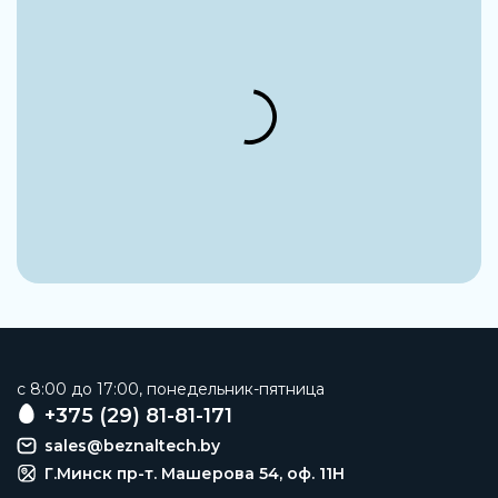
Наружный диаметр
8 мм
Внутренний диаметр
5,5 мм
Цвет
Белый
Толщина
1,25 мм
Группа
Огнеупорные
Материал шланга
Полиуретан
c 8:00 до 17:00, понедельник-пятница
Рабочая среда
+375 (29) 81-81-171
Сжатый воздух и вода
sales@beznaltech.by
Г.Минск пр-т. Машерова 54, оф. 11H
Заказать