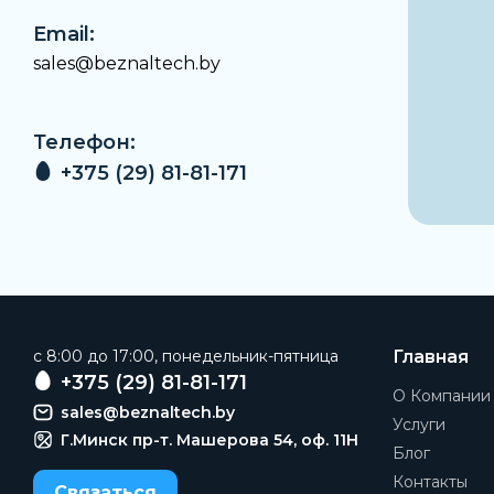
Email:
sales@beznaltech.by
Телефон:
+375 (29) 81-81-171
c 8:00 до 17:00, понедельник-пятница
Главная
+375 (29) 81-81-171
О Компании
sales@beznaltech.by
Услуги
Г.Минск пр-т. Машерова 54, оф. 11H
Блог
Контакты
Связаться