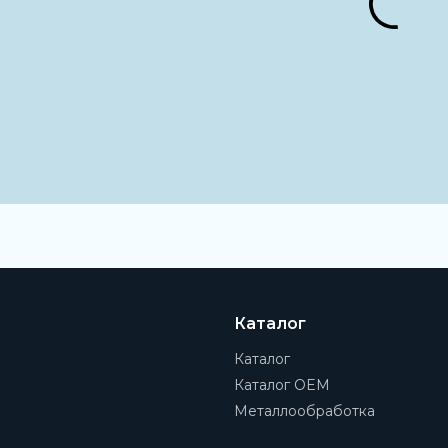
Класс точности
P0
Наружный диаметр
50 мм
Внутренний диаметр
40 мм
Группа
Игольчатые подшипники
Наименование
Подшипник
Каталог
Зазор
CN
Каталог
Каталог OEM
Металлообработка