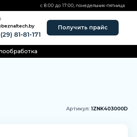
c 8:00 до 17:00, понедельник-пятница
Б
@beznaltech.by
Получить прайс
(29) 81-81-171
лообработка
Артикул:
1ZNK403000D