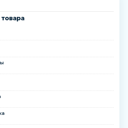
 товара
ры
а
ка