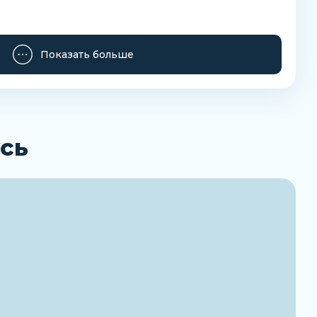
а
Показать больше
 (жидкое масло)
сь