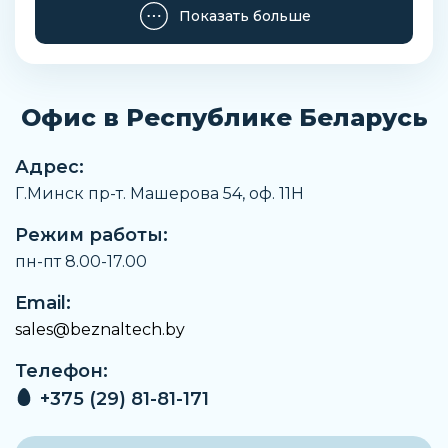
Вес
Показать больше
490 г
Тип уплотнения
Мягкий
Офис в Республике Беларусь
Температура рабочей среды
От -10 °C до +80 °C
Адрес:
Температура окружающей среды
Г.Минск пр-т. Машерова 54, оф. 11H
От -10 °C до +60 °C
Режим работы:
Артикул
34432
пн-пт 8.00-17.00
Производитель
Email:
Festo
sales@beznaltech.by
Минимальное рабочее давление
Телефон:
1 бар
+375 (29) 81-81-171
Максимальное рабочее давление
10 бар