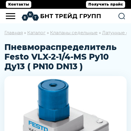
Контакты
Получить прайс
БНТ ТРЕЙД ГРУПП
Главная
Каталог
Клапаны седельные
Латунные с
»
»
»
Пневмораспределитель
Festo VLX-2-1/4-MS Ру10
Ду13 ( PN10 DN13 )