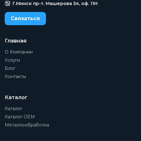
Моностабильный
Г.Минск пр-т. Машерова 54, оф. 11H
Тип крепления
Связаться
Линейный монтаж
Диаметр номинальный
DN13
Главная
О Компании
Давление номинальное
PN10
Услуги
Блог
Тип пилотного управления
Контакты
Непрямого действия
Тип сброса
Воздушная пружина
Каталог
Тип оборудования
Каталог
Клапан
Каталог OEM
Металлообработка
Присоединение 1
1/4