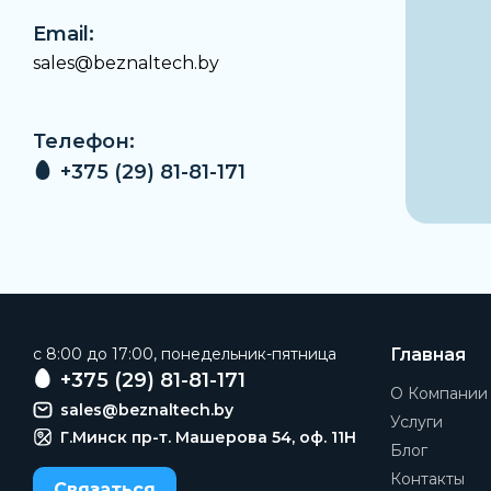
Email:
sales@beznaltech.by
Телефон:
+375 (29) 81-81-171
c 8:00 до 17:00, понедельник-пятница
Главная
+375 (29) 81-81-171
О Компании
sales@beznaltech.by
Услуги
Г.Минск пр-т. Машерова 54, оф. 11H
Блог
Контакты
Связаться