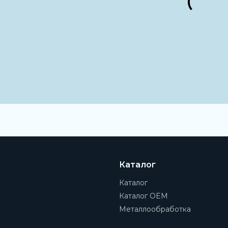
Вес
289 г
Замечания по матери
Соответствует директиве
Температура окружа
От -10 °C до +60 °C
Примечание по рабоч
Возможна работа со смазк
Сопротивление корр
2 - Средняя стойкость к к
Каталог
Блок включения
Распределитель вкл./выкл
Каталог
Каталог OEM
Тип устройства
Индивидуальное устройс
Металлообработка
Артикул