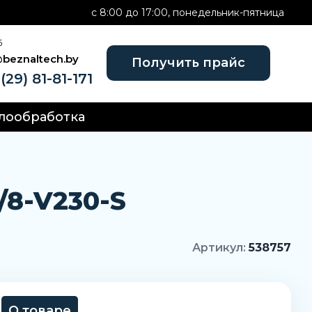
c 8:00 до 17:00, понедельник-пятница
Б
@beznaltech.by
Получить прайс
(29) 81-81-171
лообработка
/8-V230-S
Артикул:
538757
О товаре