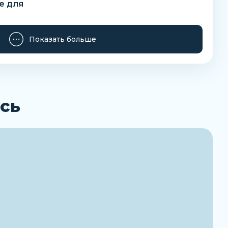
е для
артный расход
Показать больше
сь
ения
я
ке