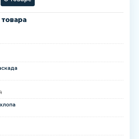
 товара
аскада
е
й
хлопа