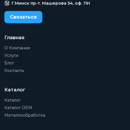
Артикул
Г.Минск пр-т. Машерова 54, оф. 11H
532083
Связаться
Производитель
Festo
Минимальное рабочее давление
Главная
4 бар
О Компании
Максимальное рабочее давление
Услуги
14 бар
Блог
Контакты
Тип конструкции
Золотниковый
Материал корпуса
Каталог
Алюминиевое литье под давление
Каталог
Тип резьбы
Каталог OEM
NPT
Металлообработка
Функция распределителя
Нормально закрыт