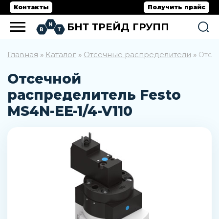
Контакты
Получить прайс
БНТ ТРЕЙД ГРУПП
Главная
Каталог
Отсечные распределители
»
»
»
Отсеч
Отсечной
распределитель Festo
MS4N-EE-1/4-V110