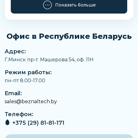
Максимальный стандартный расход
Показать больше
2000
Направление потока
Нереверсивный
Офис в Республике Беларусь
Рабочий цикл
100%
Адрес:
Мощность переключения
Г.Минск пр-т. Машерова 54, оф. 11H
3 ВA
Режим работы:
Мощность удержания
2.4 ВA
пн-пт 8.00-17.00
Частота катушки
Email:
50/60 Гц
sales@beznaltech.by
Положение при сборке
Телефон:
Любое
+375 (29) 81-81-171
Вес
273 г