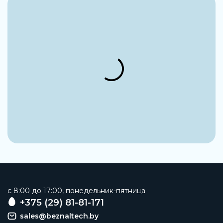
Замечания по материалу
Соответствует директиве RoHS
Температура рабочей среды
От -10 °C до +60 °C
Температура окружающей среды
От -10 °C до +60 °C
Примечание по рабочей среде
Возможна работа со смазкой (впоследствии
требуется постоянная смазка)
Сопротивление коррозии
2 - Средняя стойкость к коррозии
Блок включения
Распределитель вкл./выкл.
c 8:00 до 17:00, понедельник-пятница
Тип устройства
+375 (29) 81-81-171
Индивидуальное устройство
sales@beznaltech.by