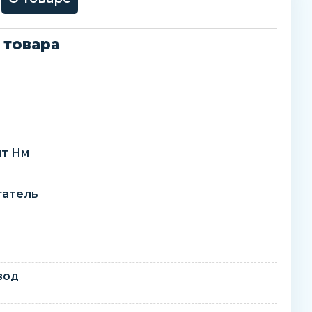
 товара
т Нм
гатель
вод