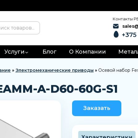
Контакты Р
sales
+375 
Услуги
Блог
О Компании
Метал
ание
»
Электромеханические приводы
»
Осевой набор Fe
 EAMM-A-D60-60G-S1
Заказать
Характеристики