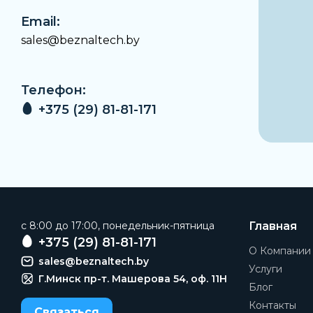
Email:
sales@beznaltech.by
Телефон:
+375 (29) 81-81-171
c 8:00 до 17:00, понедельник-пятница
Главная
+375 (29) 81-81-171
О Компании
sales@beznaltech.by
Услуги
Г.Минск пр-т. Машерова 54, оф. 11H
Блог
Контакты
Связаться