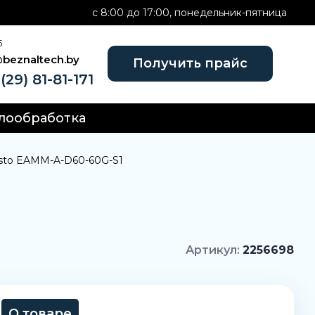
c 8:00 до 17:00, понедельник-пятница
Б
@beznaltech.by
Получить прайс
(29) 81-81-171
лообработка
sto EAMM-A-D60-60G-S1
Артикул:
2256698
О товаре