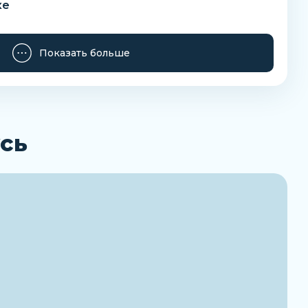
ке
Показать больше
алу
 RoHS
ющей среды
сь
ость воздуха
я