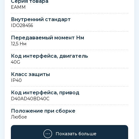
Серия товара
EAMM
Внутренний стандарт
IDO28456
Передаваемый момент Нм
12,5 Нм
Код интерфейса, двигатель
40G
Класс защиты
IP40
Код интерфейса, привод
D40AD40BD40C
Положение при сборке
Любое
Вес
Показать больше
450 г