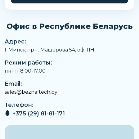
Замечания по материалу
Соответствует директиве RoHS
Офис в Республике Беларусь
Температура окружающей среды
От -10 °C до +60 °C
Адрес:
Относительная влажность воздуха
Г.Минск пр-т. Машерова 54, оф. 11H
От 0% до 95%
Режим работы:
Температура хранения
От -25 °C до +60 °C
пн-пт 8.00-17.00
Артикул
Email:
2256398
sales@beznaltech.by
Производитель
Телефон:
Festo
+375 (29) 81-81-171
Наименование
Осевой набор