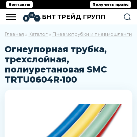
Контакты
Получить прайс
БНТ ТРЕЙД ГРУПП
Главная
Каталог
Пневмотрубки и пневмошланги
»
»
»
Огнеупорная трубка,
трехслойная,
полиуретановая SMC
TRTU0604R-100