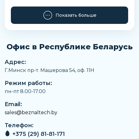
Внутренний диаметр
Показать больше
4 мм
Цвет
Красный
Офис в Республике Беларусь
Материал шланга
Полиуретан
Адрес:
Рабочая среда
Г.Минск пр-т. Машерова 54, оф. 11H
Сжатый воздух, вода
Режим работы:
Наименование
Трубка
пн-пт 8.00-17.00
Email:
Заказать
sales@beznaltech.by
Телефон:
+375 (29) 81-81-171