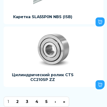
Каретка SLA55P0N NBS (ISB)
Цилиндрический ролик CTS
CC210SP ZZ
1
2
3
4
5
›
»