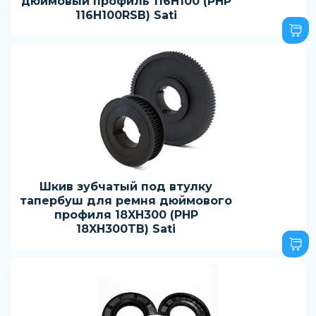
дюймовый профиль 116H100 (PHP
116H100RSB) Sati
Шкив зубчатый под втулку
тапербуш для ремня дюймового
профиля 18XH300 (PHP
18XH300TB) Sati