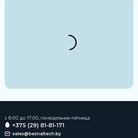
Литой алюминий с покрытием
Материал винтов
Легированная сталь, нержавеющая
Марка материала вала
1.0715
Марка материала винта
1.4301
Номер материала монтажной плиты
EN AW-6063-T6
Номер материала крышки
EN AC-46100-D
Номер материала штока
EN AC-46100-D
c 8:00 до 17:00, понедельник-пятница
Марка материала корпуса
+375 (29) 81-81-171
EN AW-6063-T6
sales@beznaltech.by