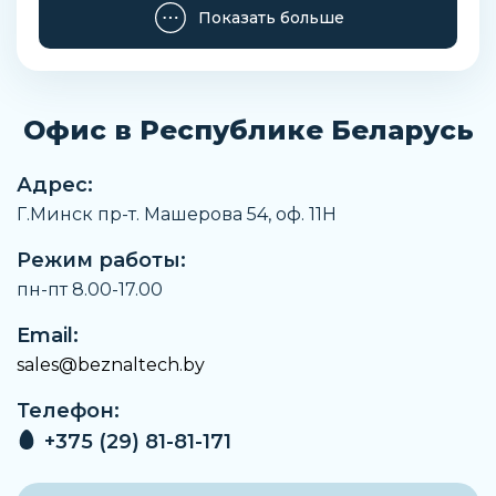
Момент при номинальном рабочем
Показать больше
давлении с углом поворота 90°
117,4 Нм
Положение при сборке
Любое
Офис в Республике Беларусь
Вес
6250 г
Адрес:
Г.Минск пр-т. Машерова 54, оф. 11H
Материал кулачка
Сталь
Режим работы:
Материал подшипника
пн-пт 8.00-17.00
POM
Email:
Материал вала
sales@beznaltech.by
Сталь, никелированная
Телефон:
Материал соединительной плиты
Алюминиевый анодированный сплав
+375 (29) 81-81-171
Материал крышки