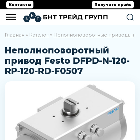
Контакты
Получить прайс
БНТ ТРЕЙД ГРУПП
Главная
Каталог
Неполноповоротные приводы (пр
»
»
Неполноповоротный
привод Festo DFPD-N-120-
RP-120-RD-F0507