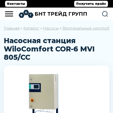
Контакты
Получить прайс
БНТ ТРЕЙД ГРУПП
Главная
Каталог
Насосы
Вертикальные центроб
»
»
»
Насосная станция
WiloComfort COR-6 MVI
805/CC