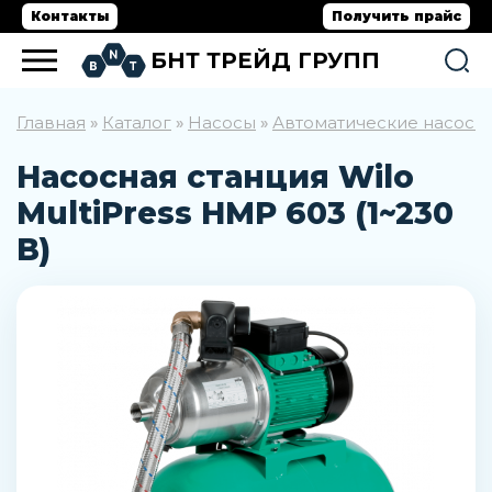
Контакты
Получить прайс
БНТ ТРЕЙД ГРУПП
Главная
Каталог
Насосы
Автоматические насосн
»
»
»
Насосная станция Wilo
MultiPress HMP 603 (1~230
В)