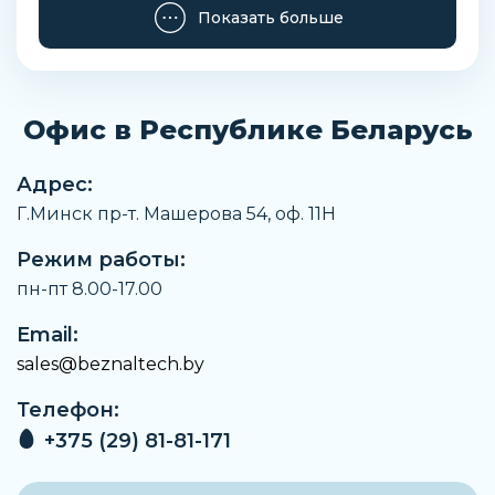
Потребляемая мощность P1,Вт
Показать больше
840
Степень защиты
X4
Офис в Республике Беларусь
Номинальный внутренний диаметр для
подсоединения, на стороне всасывания
Rp 1¼
Адрес:
Г.Минск пр-т. Машерова 54, оф. 11H
Номинальный внутренний диаметр для
подсоединения, с напорной стороны
Режим работы:
R 1
пн-пт 8.00-17.00
Заказать
Email:
sales@beznaltech.by
Телефон:
+375 (29) 81-81-171