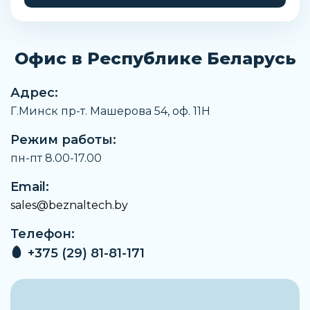
Артикул
432926711
Офис в Республике Беларусь
Производитель
Пневмакс
Адрес:
Наименование
Г.Минск пр-т. Машерова 54, оф. 11H
Насосная станция
Режим работы:
Заказать
пн-пт 8.00-17.00
Email:
sales@beznaltech.by
Телефон:
+375 (29) 81-81-171