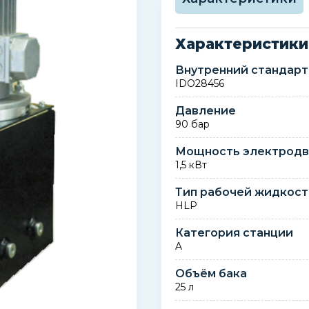
Характеристики
Внутренний стандарт
IDO28456
Давление
90 бар
Мощность электродв
1,5 кВт
Тип рабочей жидкос
HLP
Категория станции
A
Объём бака
25 л