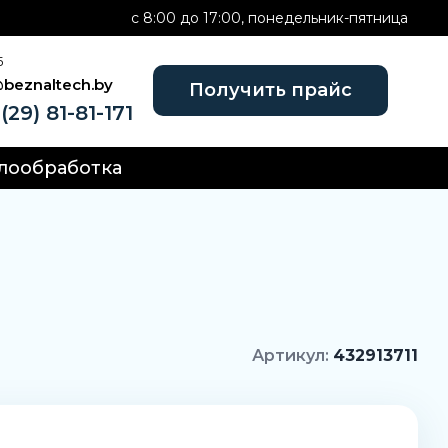
c 8:00 до 17:00, понедельник-пятница
Б
@beznaltech.by
Получить прайс
(29) 81-81-171
лообработка
Артикул:
432913711