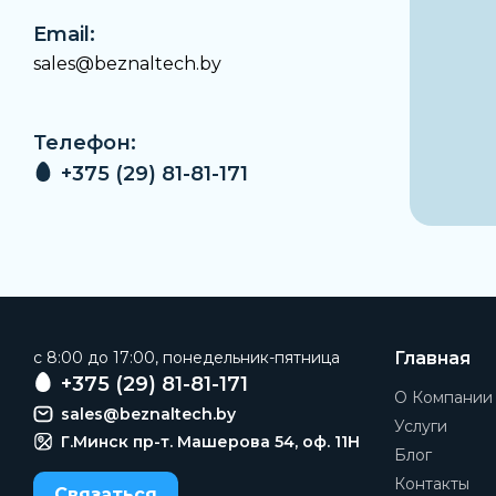
Email:
sales@beznaltech.by
Телефон:
+375 (29) 81-81-171
c 8:00 до 17:00, понедельник-пятница
Главная
+375 (29) 81-81-171
О Компании
sales@beznaltech.by
Услуги
Г.Минск пр-т. Машерова 54, оф. 11H
Блог
Контакты
Связаться