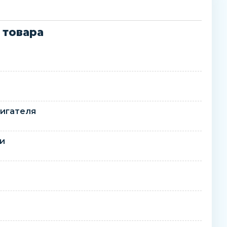
 товара
игателя
ти