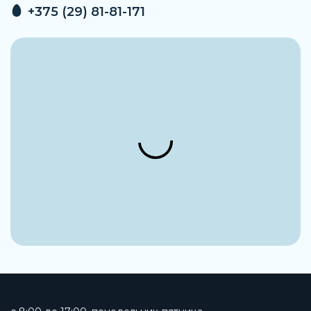
+375 (29) 81-81-171
Уплотнение
NBR (Бутадиен-нитрильный каучук)
Температура окружающей среды
От -20°С до +50°С
Артикул
1P-9,2R/11N_0710851
Производитель
DUPLOMATIC MS S.p.a.
Наименование
Насос гидравлический
Вид насоса
Шестеренный
Заказать