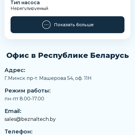
Тип насоса
Нерегулируемый
Напорное отверстие
Показать больше
3/8
Температура рабочей жидкости
От -15°С до +80°С
Офис в Республике Беларусь
Всасывающий канал
3/8
Адрес:
Длина
Г.Минск пр-т. Машерова 54, оф. 11H
93 мм
Режим работы:
Ширина
67 мм
пн-пт 8.00-17.00
Высота
Email:
86,6 мм
sales@beznaltech.by
Вес
Телефон:
1,6 кг