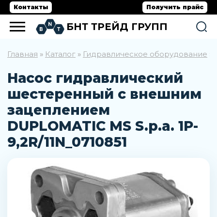
Контакты
Получить прайс
БНТ ТРЕЙД ГРУПП
Главная
Каталог
Гидравлическое оборудование
»
»
»
Насос гидравлический
шестеренный с внешним
зацеплением
DUPLOMATIC MS S.p.a. 1P-
9,2R/11N_0710851