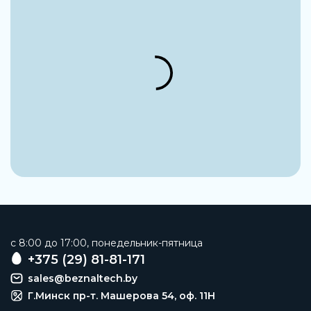
Модуль разветвления
Артикул
564150
Производитель
Festo
Максимальное рабочее давление
12 бар
Тип конструкции
Модуль ответвления
Материал корпуса
Алюминиевое литье под давление
Тип крепления
c 8:00 до 17:00, понедельник-пятница
ОпцияУстановка передней панелиЛинейный
+375 (29) 81-81-171
монтажС принадлежностями
sales@beznaltech.by
Монтажный шаг
Г.Минск пр-т. Машерова 54, оф. 11H
90 мм