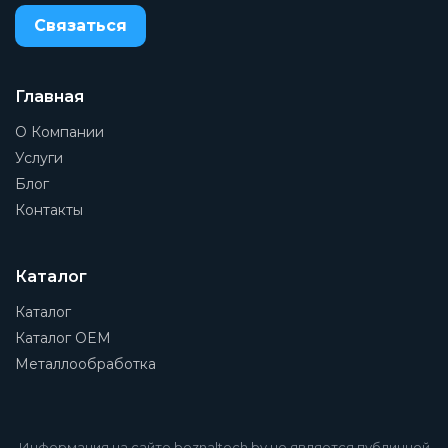
Связаться
Присоединение 1
Без соединительных плит
Присоединение 2
Главная
Без соединительных плит
О Компании
Присоединение 3
Услуги
1
Блог
Контакты
Группа
Отдельный модуль
Рабочая среда
Каталог
Сжатый воздух в соответствии с ISO8573-1:2010
[7:4:4]
Каталог
Каталог OEM
Наименование
Металлообработка
Модуль разветвления
Заказать
Информация на сайте beznaltech.by не является публичной