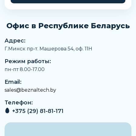
Материал монтажной скобы
Алюминиевое литье под давление
Офис в Республике Беларусь
Замечания по материалу
Соответствует директиве RoHS
Адрес:
Температура рабочей среды
Г.Минск пр-т. Машерова 54, оф. 11H
От -10 °C до +60 °C
Режим работы:
Температура окружающей среды
От -10 °C до +60 °C
пн-пт 8.00-17.00
Примечание по рабочей среде
Email:
Возможна работа со смазкой
sales@beznaltech.by
Температура хранения
Телефон:
От -10 °C до +60 °C
+375 (29) 81-81-171
Сопротивление коррозии
2 - Средняя стойкость к коррозии
Блок разветвления