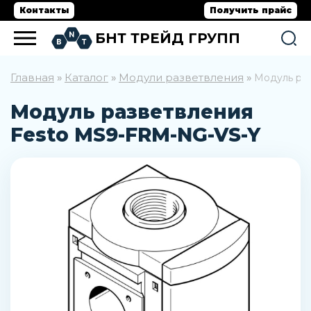
Контакты
Получить прайс
БНТ ТРЕЙД ГРУПП
Главная
Каталог
Модули разветвления
»
»
»
Модуль ра
Модуль разветвления
Festo MS9-FRM-NG-VS-Y