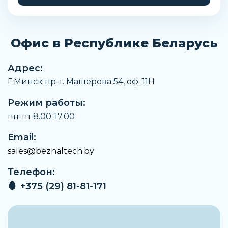
Стандартный номинальный расход отвод
вниз
1700 л/мин
Офис в Республике Беларусь
Положение при сборке
Любое
Адрес:
Присоединение 4
Г.Минск пр-т. Машерова 54, оф. 11H
1/4
Режим работы:
Вес
165 г
пн-пт 8.00-17.00
Замечания по материалу
Email:
Соответствует директиве RoHS
sales@beznaltech.by
Температура рабочей среды
Телефон:
От -10 °C до +60 °C
+375 (29) 81-81-171
Температура окружающей среды
От -10 °C до +60 °C
Примечание по рабочей среде