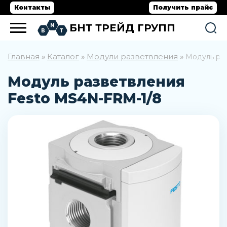
Контакты
Получить прайс
БНТ ТРЕЙД ГРУПП
Главная
Каталог
Модули разветвления
»
»
»
Модуль ра
Модуль разветвления
Festo MS4N-FRM-1/8