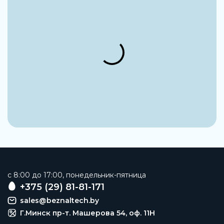
Возможна работа со смазкой (впоследствии
требуется постоянная смазка)
Температура хранения
От -10 °C до +60 °C
Сопротивление коррозии
2 - Средняя стойкость к коррозии
Блок разветвления
Модуль разветвления
Артикул
531950
Производитель
Festo
c 8:00 до 17:00, понедельник-пятница
Максимальное рабочее давление
+375 (29) 81-81-171
14 бар
sales@beznaltech.by
Тип конструкции
Г.Минск пр-т. Машерова 54, оф. 11H
Модуль ответвления