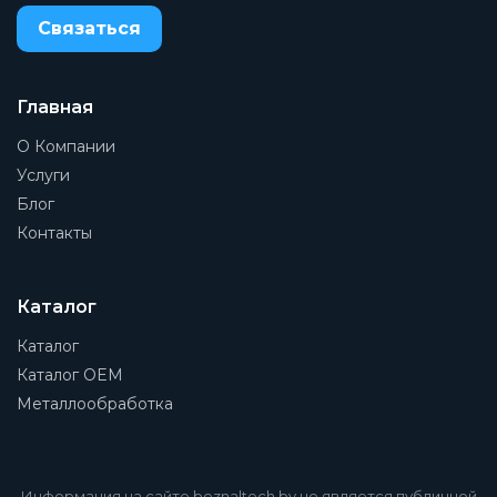
Связаться
Материал корпуса
Алюминиевое литье под давление
Тип резьбы
Главная
NPT
О Компании
Монтажный шаг
Услуги
40 мм
Блог
Контакты
Присоединение 1
1/8
Присоединение 2
Каталог
1/8
Каталог
Присоединение 3
Каталог OEM
1/4
Металлообработка
Группа
Отдельный модуль
Информация на сайте beznaltech.by не является публичной