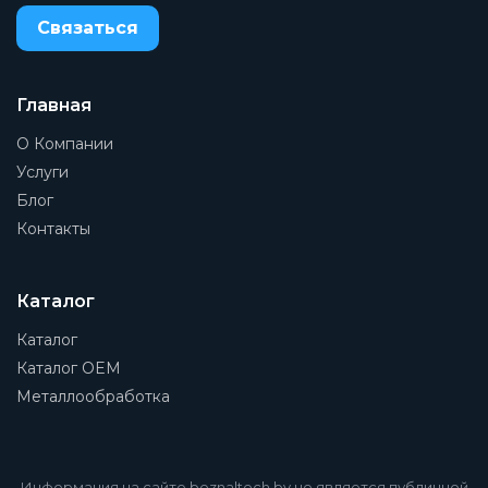
Связаться
Материал корпуса
Алюминиевое литье под давление
Тип резьбы
Главная
NPT
О Компании
Монтажный шаг
Услуги
40 мм
Блог
Контакты
Присоединение 1
1/8
Присоединение 2
Каталог
1/8
Каталог
Присоединение 3
Каталог OEM
1/4
Металлообработка
Группа
Отдельный модуль
Информация на сайте beznaltech.by не является публичной