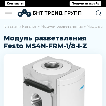
Контакты
Получить прайс
БНТ ТРЕЙД ГРУПП
Главная
Каталог
Модули разветвления
»
»
»
Модуль раз
Модуль разветвления
Festo MS4N-FRM-1/8-I-Z