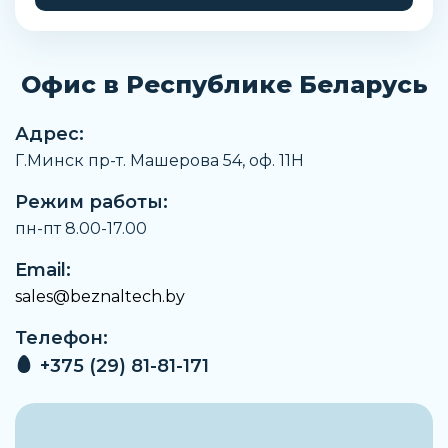
Стандартный номинальный расход отвод
вниз
500 л/мин
Офис в Республике Беларусь
Положение при сборке
Любое
Адрес:
Присоединение 4
Г.Минск пр-т. Машерова 54, оф. 11H
1/4
Режим работы:
Вес
160 г
пн-пт 8.00-17.00
Замечания по материалу
Email:
Соответствует директиве RoHS
sales@beznaltech.by
Температура рабочей среды
Телефон:
От -10 °C до +60 °C
+375 (29) 81-81-171
Температура окружающей среды
От -10 °C до +60 °C
Примечание по рабочей среде