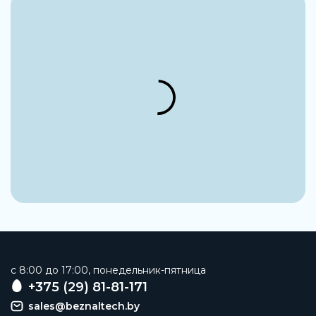
Тип конструкции
Модуль ответвления
Материал корпуса
Цинковая штамповка
Присоединение 1
NPT3/4-14
Присоединение 2
NPT3/4-14
Присоединение 3
G3/4
Рабочая среда
Сжатый воздух и вода. Инертные газы
Наименование
c 8:00 до 17:00, понедельник-пятница
Модуль разветвления
+375 (29) 81-81-171
sales@beznaltech.by