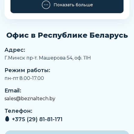
Соответствует директиве RoHS
Показать больше
Температура рабочей среды
От -10 °C до +60 °C
Температура окружающей среды
Офис в Республике Беларусь
От -10 °C до +60 °C
Чистота воздуха на выходе
Адрес:
Сжатый воздух в соответствии с ISO8573-1:2010
Г.Минск пр-т. Машерова 54, оф. 11H
[7:-:-]Инертные газы
Режим работы:
Температура хранения
От -10 °C до +60 °C
пн-пт 8.00-17.00
Сопротивление коррозии
Email:
2 - Средняя стойкость к коррозии
sales@beznaltech.by
Артикул
Телефон:
173938
+375 (29) 81-81-171
Производитель
Festo