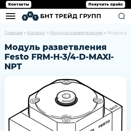
Контакты
Получить прайс
БНТ ТРЕЙД ГРУПП
Главная
Каталог
Модули разветвления
»
»
»
Модуль ра
Модуль разветвления
Festo FRM-H-3/4-D-MAXI-
NPT