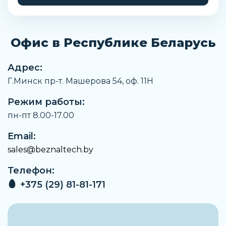
Температура рабочей среды
От -10 °C до +60 °C
Температура окружающей среды
Офис в Республике Беларусь
От -10 °C до +60 °C
Чистота воздуха на выходе
Адрес:
Сжатый воздух в соответствии с ISO8573-1:2010
Г.Минск пр-т. Машерова 54, оф. 11H
[7:-:-]Инертные газы
Режим работы:
Температура хранения
От -10 °C до +60 °C
пн-пт 8.00-17.00
Сопротивление коррозии
Email:
2 - Средняя стойкость к коррозии
sales@beznaltech.by
Артикул
Телефон:
173927
+375 (29) 81-81-171
Производитель
Festo
Тип конструкции