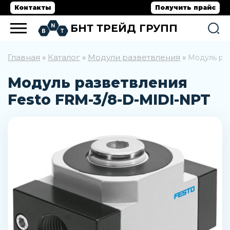
Контакты
Получить прайс
БНТ ТРЕЙД ГРУПП
Главная
Каталог
Модули разветвления
»
»
»
Модуль ра
Модуль разветвления
Festo FRM-3/8-D-MIDI-NPT