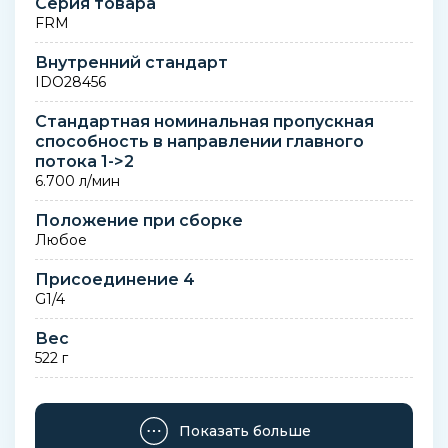
Серия товара
FRM
Внутренний стандарт
IDO28456
Стандартная номинальная пропускная
способность в направлении главного
потока 1->2
6.700 л/мин
Положение при сборке
Любое
Присоединение 4
G1/4
Вес
522 г
Замечания по материалу
Соответствует директиве RoHS
Показать больше