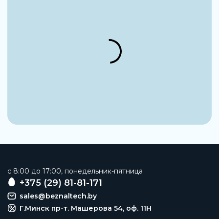
Модуль ответвления
Материал корпуса
Алюминиевое литье под давление
Присоединение 1
NPT3/8-18
Присоединение 2
NPT3/8-18
Присоединение 3
G1/2
Рабочая среда
Сжатый воздух и вода. Инертные газы
Наименование
c 8:00 до 17:00, понедельник-пятница
Модуль разветвления
+375 (29) 81-81-171
sales@beznaltech.by
Заказать
Г.Минск пр-т. Машерова 54, оф. 11H