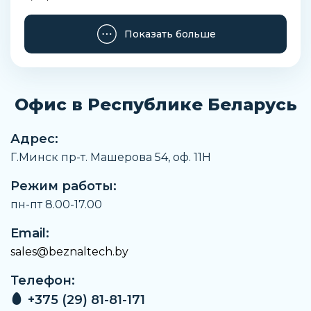
Количество выходов
Показать больше
1
Артикул
432885711
Офис в Республике Беларусь
Производитель
Пневмакс
Адрес:
Наименование
Г.Минск пр-т. Машерова 54, оф. 11H
Министанция
Режим работы:
Заказать
пн-пт 8.00-17.00
Email:
sales@beznaltech.by
Телефон:
+375 (29) 81-81-171