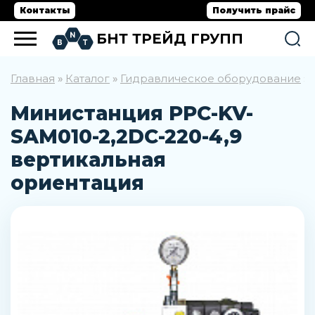
Контакты
Получить прайс
БНТ ТРЕЙД ГРУПП
Главная
Каталог
Гидравлическое оборудование
»
»
»
Министанция PPC-KV-
SAM010-2,2DC-220-4,9
вертикальная
ориентация