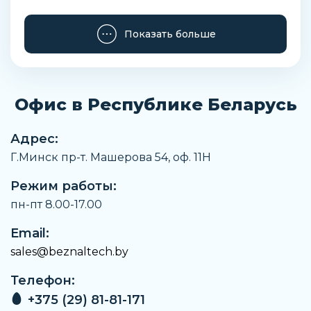
Резьбовое соединение
Показать больше
1/2" NPT внешняя
Номинальный размер
100 мм
Офис в Республике Беларусь
Стекло
Многослойное безопасное стекло
Адрес:
Артикул
Г.Минск пр-т. Машерова 54, оф. 11H
DS9515-14200520
Режим работы:
Производитель
WIKA MERA
пн-пт 8.00-17.00
Класс точности
Email:
Класс 1.0
sales@beznaltech.by
Материал корпуса
Телефон:
Нержавеющая сталь 1.4301
+375 (29) 81-81-171
Наименование