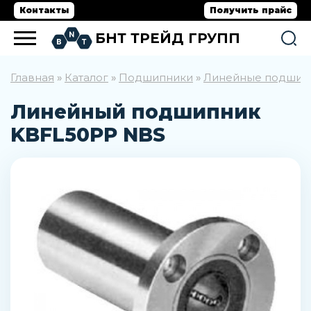
Контакты
Получить прайс
БНТ ТРЕЙД ГРУПП
Главная
Каталог
Подшипники
Линейные подшип
»
»
»
Линейный подшипник
KBFL50PP NBS