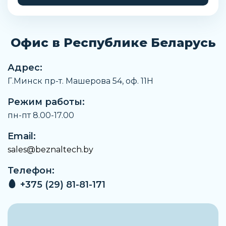
Производитель
ISB
Офис в Республике Беларусь
Наружный диаметр
75 мм
Адрес:
Внутренний диаметр
Г.Минск пр-т. Машерова 54, оф. 11H
50 мм
Режим работы:
Тип исполнения
KBFL 50
пн-пт 8.00-17.00
Наименование
Email:
Линейный подшипник
sales@beznaltech.by
Заказать
Телефон:
+375 (29) 81-81-171