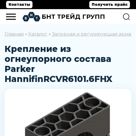
Контакты
Получить прайс
БНТ ТРЕЙД ГРУПП
Главная
Каталог
Запорная и регулирующая армат
»
»
Крепление из
огнеупорного состава
Parker
HannifinRCVR6101.6FHX