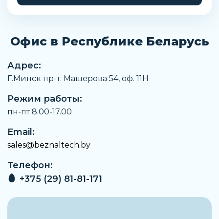
Ширина упаковки
54,00 мм
Офис в Республике Беларусь
Высота упаковки
159,00 мм
Адрес:
Вес
Г.Минск пр-т. Машерова 54, оф. 11H
0,653 кг
Режим работы:
Артикул
3RT2023-1FB44-3MA0
пн-пт 8.00-17.00
Производитель
Email:
Siemens
sales@beznaltech.by
Исполнение
Телефон:
Встроенный блок-контакт (для применений SUVA),
встроенный диод
+375 (29) 81-81-171
Тип оборудования
Датчики и КИП