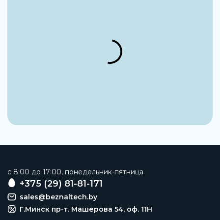
Группа
Устройства коммутации
Наименование
Контактор
Типоразмер
S0
Заказать
c 8:00 до 17:00, понедельник-пятница
+375 (29) 81-81-171
sales@beznaltech.by
Г.Минск пр-т. Машерова 54, оф. 11H