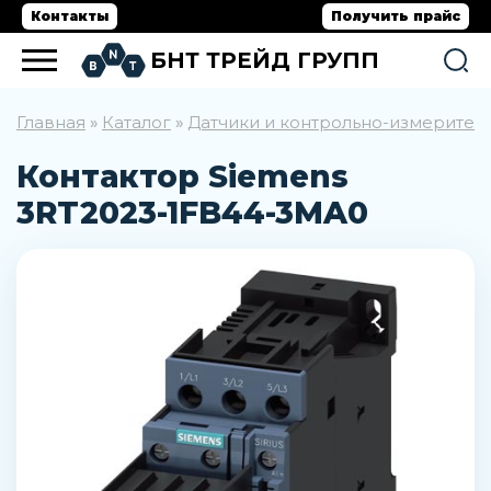
Контакты
Получить прайс
БНТ ТРЕЙД ГРУПП
Главная
Каталог
Датчики и контрольно-измерите
»
»
Контактор Siemens
3RT2023-1FB44-3MA0