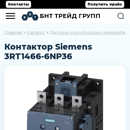
Контакты
Получить прайс
БНТ ТРЕЙД ГРУПП
Главная
Каталог
Датчики и контрольно-измерите
»
»
Контактор Siemens
3RT1466-6NP36