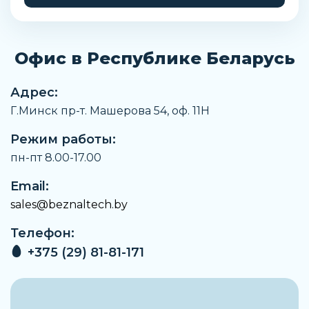
Шинное подключение
Длина упаковки
196 мм
Офис в Республике Беларусь
Ширина упаковки
265 мм
Адрес:
Г.Минск пр-т. Машерова 54, оф. 11H
Высота упаковки
234 мм
Режим работы:
Вес
пн-пт 8.00-17.00
6,531 кг
Email:
Артикул
sales@beznaltech.by
3RT1466-6NP36
Телефон:
Производитель
Siemens
+375 (29) 81-81-171
Тип оборудования
Электротехническое оборудование