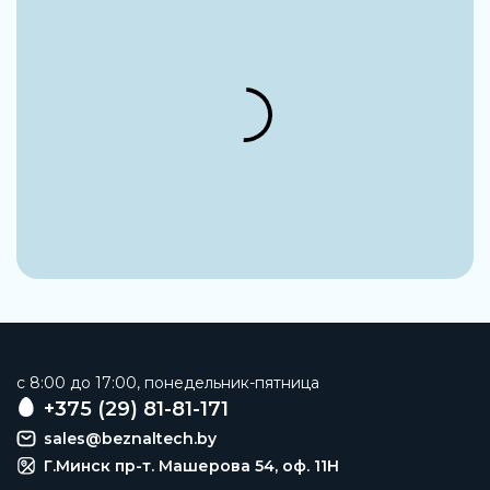
Группа
Устройства управления
Наименование
Контактор
Типоразмер
S10
Заказать
c 8:00 до 17:00, понедельник-пятница
+375 (29) 81-81-171
sales@beznaltech.by
Г.Минск пр-т. Машерова 54, оф. 11H