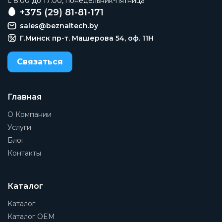
c 8:00 до 17:00, понедельник-пятница
Фланец
+375 (29) 81-81-171
sales@beznaltech.by
Материал корпуса
Сталь
Г.Минск пр-т. Машерова 54, оф. 11H
Диаметр номинальный
Связаться
DN15
Давление номинальное
PN40
Главная
О Компании
Присоединение 1
15 мм
Услуги
Блог
Присоединение 2
Контакты
15 мм
Группа
Поплавковые
Каталог
Рабочая среда
Каталог
Насыщенный пар, перегретый пар
Каталог OEM