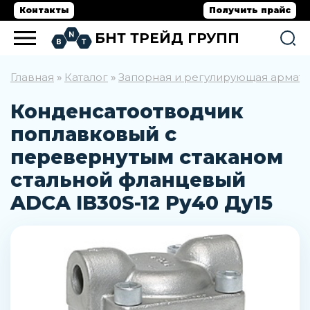
Контакты
Получить прайс
БНТ ТРЕЙД ГРУПП
Главная
Каталог
Запорная и регулирующая армат
»
»
Конденсатоотводчик
поплавковый с
перевернутым стаканом
стальной фланцевый
ADCA IB30S-12 Ру40 Ду15