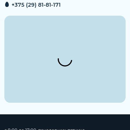
+375 (29) 81-81-171
Марка материала корпуса
P250GH / 1.0460
Максимальная рабочая температура
380 °C
Стандарты присоединения
EN1092–1 PN40, ANSI
Артикул
354514015
Производитель
ADCA
Максимальное рабочее давление
До 27 бар
Тип присоединения на выходе
Фланец
Тип присоединения на входе