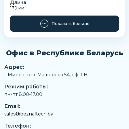
Длина
170 мм
Ширина
Показать больше
92 мм
Высота
125 мм
Офис в Республике Беларусь
Положение установки
Горизонтальное
Адрес:
Установочная длина
Г.Минск пр-т. Машерова 54, оф. 11H
170 мм
Режим работы:
Вес
3,8 кг
пн-пт 8.00-17.00
Материал трубки
Email:
AISI 304 / 1.4301
sales@beznaltech.by
Материал крышки
Телефон:
Нержавеющая сталь (CF8M / 1.4408)