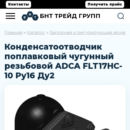
Контакты
Получить прайс
БНТ ТРЕЙД ГРУПП
Главная
Каталог
Запорная и регулирующая армат
»
»
Конденсатоотводчик
поплавковый чугунный
резьбовой ADCA FLT17HC-
10 Ру16 Ду2