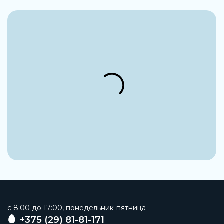
Стандарты присоединения
ISO7/1 Rp (BS21)
Артикул
251803050
Производитель
ADCA
Максимальное рабочее давление
До 14 бар
Тип присоединения на выходе
Внутренняя резьба
Тип присоединения на входе
Внутренняя резьба
Материал корпуса
Чугун
c 8:00 до 17:00, понедельник-пятница
Диаметр номинальный
+375 (29) 81-81-171