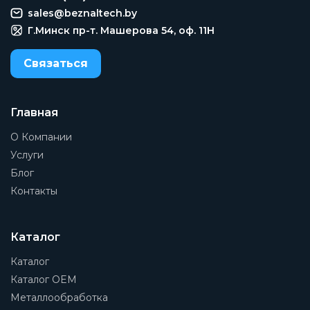
DN50
sales@beznaltech.by
Давление номинальное
Г.Минск пр-т. Машерова 54, оф. 11H
PN16
Связаться
Присоединение 1
2
Присоединение 2
Главная
2
О Компании
Группа
Услуги
Поплавковые
Блог
Контакты
Рабочая среда
Насыщенный пар, перегретый пар
Наименование
Каталог
Конденсатоотводчик
Каталог
Каталог OEM
Заказать
Металлообработка