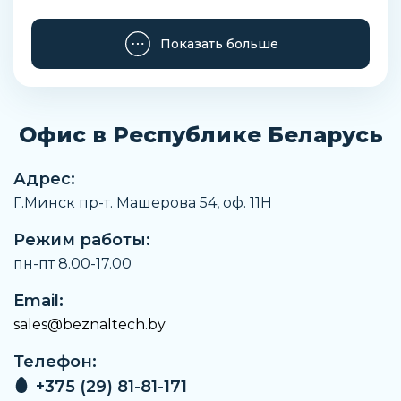
Ширина
Показать больше
250 мм
Высота
266 мм
Офис в Республике Беларусь
Положение установки
Горизонтальное, направление потока справа
налево
Адрес:
Г.Минск пр-т. Машерова 54, оф. 11H
Вес
21,6 кг
Режим работы:
Материал крышки
пн-пт 8.00-17.00
Чугун (GJS-400–15 / 0.7040)
Email:
Марка материала корпуса
sales@beznaltech.by
GJS-400–15 / 0.7040
Телефон:
Максимальная рабочая температура
198 °C
+375 (29) 81-81-171