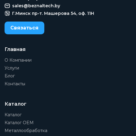
sales@beznaltech.by
Тип присоединения на входе
Внутренняя резьба
Г.Минск пр-т. Машерова 54, оф. 11H
Материал корпуса
Связаться
Сталь
Диаметр номинальный
Главная
DN20
О Компании
Давление номинальное
PN160
Услуги
Блог
Присоединение 1
Контакты
3/4
Присоединение 2
3/4
Каталог
Каталог
Группа
Биметаллические
Каталог OEM
Металлообработка
Рабочая среда