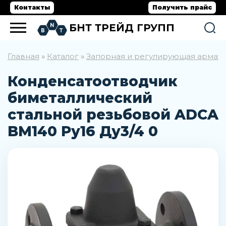
Контакты
Получить прайс
БНТ ТРЕЙД ГРУПП
Главная
Каталог
Запорная и регулирующая армат
»
»
Конденсатоотводчик
биметаллический
стальной резьбовой ADCA
BM140 Ру16 Ду3/4 0