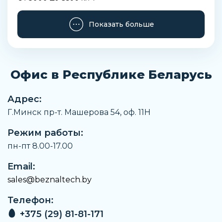
Тип присоединения к трубопроводу
Показать больше
Муфовая арматура
Длина
160 мм
Офис в Республике Беларусь
Ширина
115 мм
Адрес:
Высота
Г.Минск пр-т. Машерова 54, оф. 11H
120 мм
Режим работы:
Положение установки
Любое, рекомендуется горизонтальное
пн-пт 8.00-17.00
Установочная длина
Email:
160 мм
sales@beznaltech.by
Вес
Телефон:
6,3 кг
+375 (29) 81-81-171