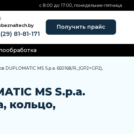
c 8:00 до 17:00, понедельник-пятница
Б
@beznaltech.by
Получить прайс
(29) 81-81-171
лообработка
ов DUPLOMATIC MS S.p.a. 650168/R_(GP2+GP2),
TIC MS S.p.a.
, кольцо,