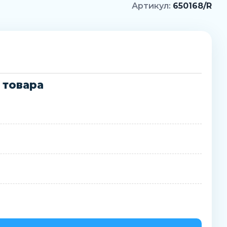
Артикул:
650168/R
 товара