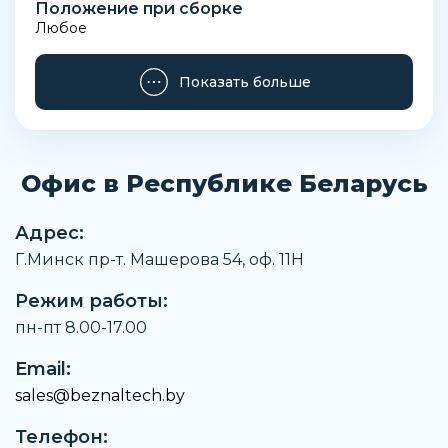
Положение при сборке
Любое
Условный проход
Показать больше
1,5 мм
Рабочая температура
От -10 °C до +140 °C
Офис в Республике Беларусь
Артикул
CFB-D23A-WX-B8-B
Адрес:
Производитель
Г.Минск пр-т. Машерова 54, оф. 11H
Camozzi
Режим работы:
Максимальное рабочее давление
25 бар
пн-пт 8.00-17.00
Тип присоединения на выходе
Email:
Внутренняя резьба
sales@beznaltech.by
Тип присоединения на входе
Телефон:
Внутренняя резьба