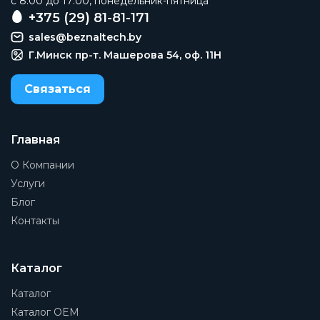
c 8:00 до 17:00, понедельник-пятница
24В AC
+375 (29) 81-81-171
sales@beznaltech.by
Тип оборудования
Клапан
Г.Минск пр-т. Машерова 54, оф. 11H
Присоединение 1
Связаться
3/8
Присоединение 2
3/8
Главная
О Компании
Группа
Электромагнитные
Услуги
Блог
Рабочая среда
Контакты
Очищенный воздух без необходимости
маслораспыления. Вода, другие жидкости и
газообразные среды с вязкостью не более 37 сСт
(сантистокс) или 5 °Е (градусы Энглера).
Каталог
Наименование
Каталог
Клапан
Каталог OEM