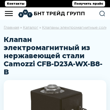
Контакты
Получить прайс
БНТ ТРЕЙД ГРУПП
Главная
Каталог
Клапаны электромагнитные соле
»
»
Клапан
электромагнитный из
нержавеющей стали
Camozzi CFB-D23A-WX-B8-
B