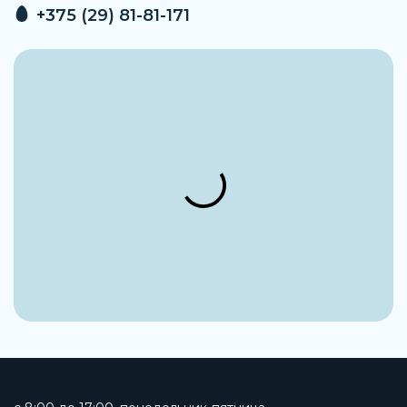
+375 (29) 81-81-171
Материал корпуса
Нержавеющая сталь
Тип резьбы
G
Функция распределителя
Н. З.
Тип управления
Электромагнитное
Количество линий и позиций
2/2 лин./поз.
Материал уплотнения
FPM (Фторкаучук)
Тип пилотного управления
Прямого действия
Рабочее напряжение катушки