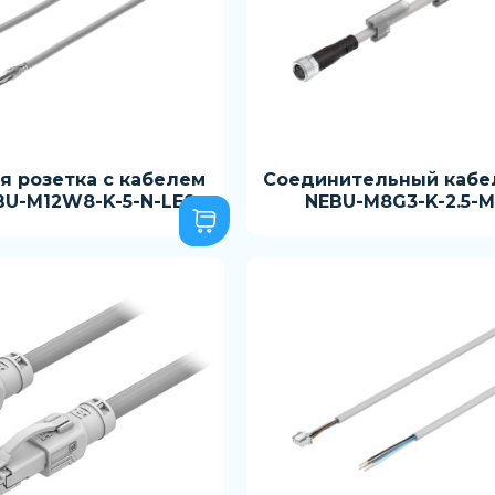
я розетка с кабелем
Соединительный кабел
BU-M12W8-K-5-N-LE8
NEBU-M8G3-K-2.5-