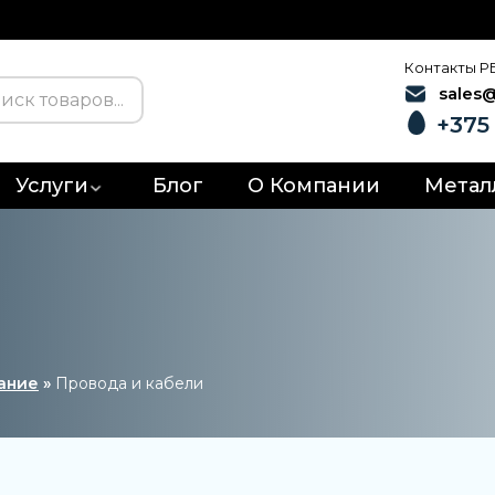
Контакты Р
sales
+375 
Услуги
Блог
О Компании
Метал
ание
»
Провода и кабели