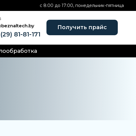
c 8:00 до 17:00, понедельник-пятница
Б
@beznaltech.by
Получить прайс
(29) 81-81-171
лообработка