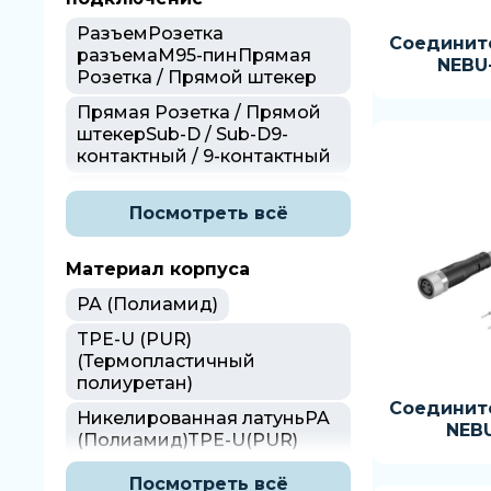
РазъемРозетка
Соединит
разъемаM95-пинПрямая
NEBU
Розетка / Прямой штекер
Прямая Розетка / Прямой
штекерSub-D / Sub-D9-
контактный / 9-контактный
Прямой штекер / Прямая
Розетка / Прямая Розетка
Посмотреть всё
Прямой разъемM12x15-
Материал корпуса
пинКвадратная форма/
Угловой
PA (Полиамид)
Прямой разъем25-пинSub-
TPE-U (PUR)
D / Sub-D
(Термопластичный
полиуретан)
Прямой разъем, М12х1, 4-
контактный, D-код
Соединит
Никелированная латуньPA
NEB
(Полиамид)TPE-U(PUR)
Прямой разъем, М12, RJ45,
(Термопластичный
4-контактный
полиуретан)
Посмотреть всё