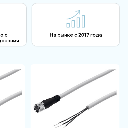
о с
На рынке с 2017 года
дования