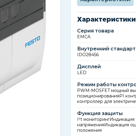
Характеристики
Серия товара
EMCA
Внутренний стандарт
IDO28456
Дисплей
LED
Режим работы контр
PWM-MOSFET мощный выхо
позиционированияPI конт
контроллер для электриче
Функция защиты
I²t мониторингИндикаци
напряженияИндикация ош
положения