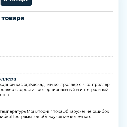
 товара
оллера
дной каскадКаскадный контроллер сP контроллер
роллер скоростиПропорциональный и интегральный
ства
я температурыМониторинг токаОбнаружение ошибок
ибкиПрограммное обнаружение конечного