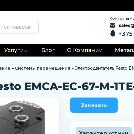
Контакты Р
sales
+375 
Услуги
Блог
О Компании
Метал
ание
»
Системы перемещения
»
Электродвигатель Festo E
esto EMCA-EC-67-M-1TE
Заказать
Характеристики