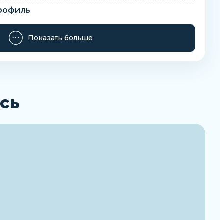
рофиль
Показать больше
анных (бод)
сь
сть
ды передачи
ие
отора