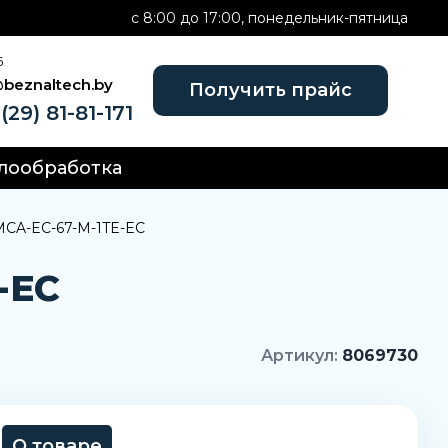
c 8:00 до 17:00, понедельник-пятница
Б
@beznaltech.by
Получить прайс
(29) 81-81-171
лообработка
MCA-EC-67-M-1TE-EC
-EC
Артикул:
8069730
О товаре