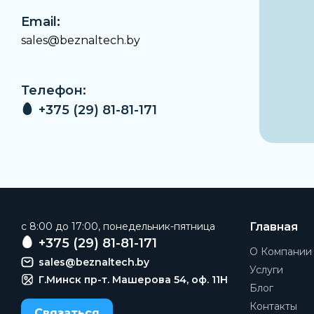
Email:
sales@beznaltech.by
Телефон:
+375 (29) 81-81-171
c 8:00 до 17:00, понедельник-пятница
Главная
+375 (29) 81-81-171
О Компании
sales@beznaltech.by
Услуги
Г.Минск пр-т. Машерова 54, оф. 11H
Блог
Контакты
Связаться