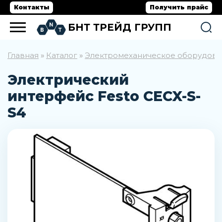
Контакты
Получить прайс
БНТ ТРЕЙД ГРУПП
Главная
Каталог
Электромеханическое оборудов
»
»
Электрический
интерфейс Festo CECX-S-
S4