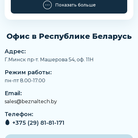
Последовательный интерфейс,
Показать больше
гальваническая развязка
Нет
Последовательный интерфейс,
количество
Офис в Республике Беларусь
1
Тест на нечувствительность к вибрации
Адрес:
EN 60068-2-6 FC5 - 9 Гц 3,5 мм9 - 150 Гц 1г
Г.Минск пр-т. Машерова 54, оф. 11H
Тест на нечувствительность к удару
Режим работы:
EN 60068-2-27 EA15 г, 11 мс (половина синусоиды)
пн-пт 8.00-17.00
Вес
31 г
Email:
sales@beznaltech.by
Замечания по материалу
Соответствует директиве RoHS
Телефон:
Температура окружающей среды
+375 (29) 81-81-171
От +5 °C до +55 °C