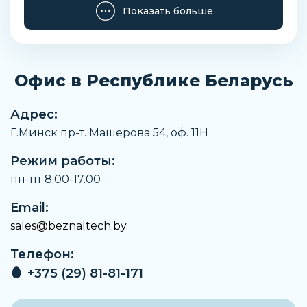
Показать больше
Последовательный интерфейс,
гальваническая развязка
Нет
Тест на нечувствительность к вибрации
Офис в Республике Беларусь
EN 60068-2-6 FC5 - 9 Гц 3,5 мм9 - 150 Гц 1г
Тест на нечувствительность к удару
Адрес:
EN 60068-2-27 EA15 г, 11 мс (половина синусоиды)
Г.Минск пр-т. Машерова 54, оф. 11H
Вес
Режим работы:
31 г
пн-пт 8.00-17.00
Замечания по материалу
Соответствует директиве RoHS
Email:
sales@beznaltech.by
Температура окружающей среды
От +5 °C до +55 °C
Телефон:
Класс безопасности
+375 (29) 81-81-171
III