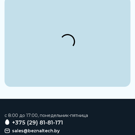
Относительная влажность воздуха
От 10% до 95%
Температура хранения
От -40 °C до +70 °C
Сопротивление коррозии
0 - Нет стойкости к коррозии
Авторизация
c UL us - Listed (OL)
Артикул
553855
Производитель
Festo
Наименование
Электрический интерфейс
c 8:00 до 17:00, понедельник-пятница
+375 (29) 81-81-171
Заказать
sales@beznaltech.by