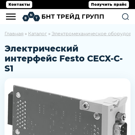
Контакты
Получить прайс
БНТ ТРЕЙД ГРУПП
Главная
Каталог
Электромеханическое оборудов
»
»
Электрический
интерфейс Festo CECX-C-
S1