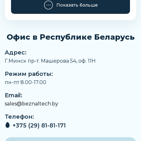
Производитель
Показать больше
MetalWORK
Максимальное рабочее давление
12 Бар
Офис в Республике Беларусь
Присоединение
3/8
Адрес:
Тип присоединения на выходе
Г.Минск пр-т. Машерова 54, оф. 11H
Наружная резьба
Режим работы:
Материал корпуса
Латунь
пн-пт 8.00-17.00
Материал вставки глушителя
Email:
Спеченная бронза
sales@beznaltech.by
Тип резьбы
Телефон:
G
+375 (29) 81-81-171
Тип оборудования
Глушители