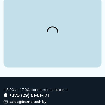
Группа
Латунные
Рабочая среда
Сжатый воздух
Наименование
Глушитель
Заказать
c 8:00 до 17:00, понедельник-пятница
+375 (29) 81-81-171
sales@beznaltech.by