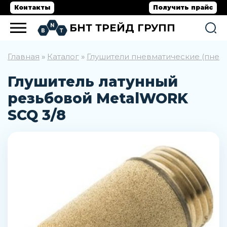
Контакты
Получить прайс
БНТ ТРЕЙД ГРУПП
Главная
Каталог
Глушители пневматические (пнев
»
»
Глушитель латунный
резьбовой MetalWORK
SCQ 3/8