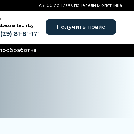
c 8:00 до 17:00, понедельник-пятница
Б
@beznaltech.by
Получить прайс
(29) 81-81-171
лообработка