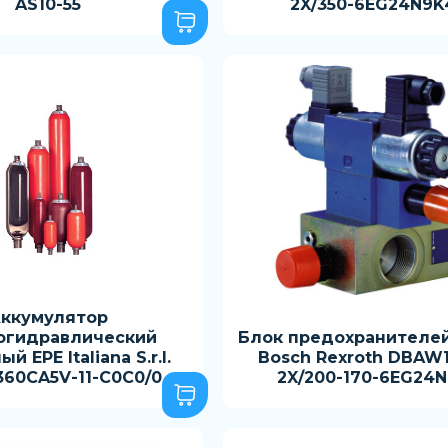
AS10-55
2X/350-6EG24N9K
ккумулятор
огидравлический
Блок предохранителей
й EPE Italiana S.r.l.
Bosch Rexroth DBAW
360CA5V-11-C0C0/0
2X/200-170-6EG24