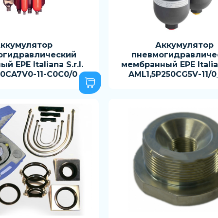
ккумулятор
Аккумулятор
огидравлический
пневмогидравличе
й EPE Italiana S.r.l.
мембранный EPE Italian
0CA7V0-11-C0C0/0
AML1,5P250CG5V-11/0