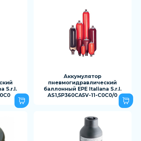
Аккумулятор
ский
пневмогидравлический
 S.r.l.
баллонный EPE Italiana S.r.l.
C0C0
AS1,5P360CA5V-11-C0C0/0