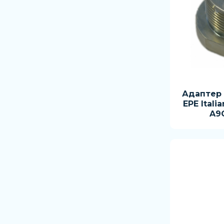
Адаптер
EPE Italia
A9G