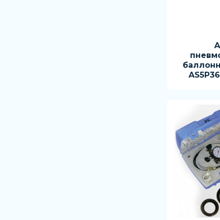
А
пневм
баллонны
AS5P36