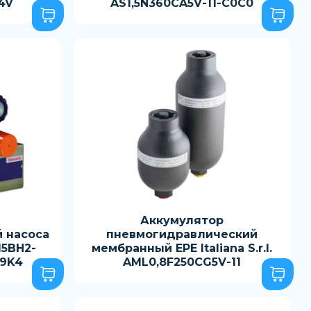
4V
AS1,5N360CA5V-11-C0C0
Аккумулятор
 насоса
пневмогидравлический
15BH2-
мембранный EPE Italiana S.r.l.
N9K4
AML0,8F250CG5V-11