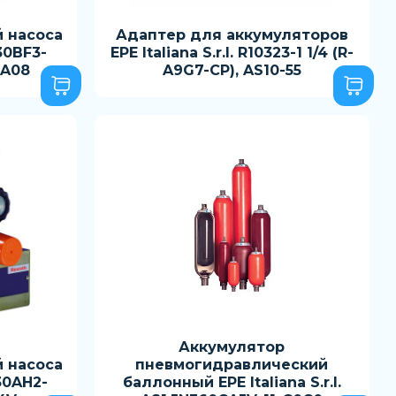
 насоса
Адаптер для аккумуляторов
30BF3-
EPE Italiana S.r.l. R10323-1 1/4 (R-
4A08
A9G7-CP), AS10-55
Аккумулятор
 насоса
пневмогидравлический
30AH2-
баллонный EPE Italiana S.r.l.