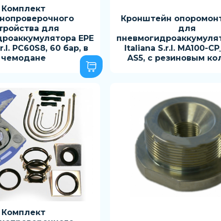
Комплект
нопроверочного
Кронштейн опоромон
тройства для
для
дроаккумулятора EPE
пневмогидроаккумулят
.r.l. PC60S8, 60 бар, в
Italiana S.r.l. MA100-C
чемодане
AS5, с резиновым к
Комплект