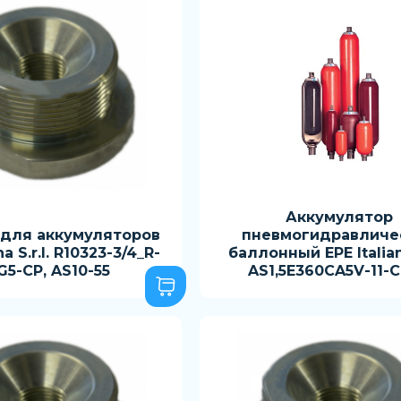
Аккумулятор
 для аккумуляторов
пневмогидравличе
na S.r.l. R10323-3/4_R-
баллонный EPE Italiana
G5-CP, AS10-55
AS1,5E360CA5V-11-