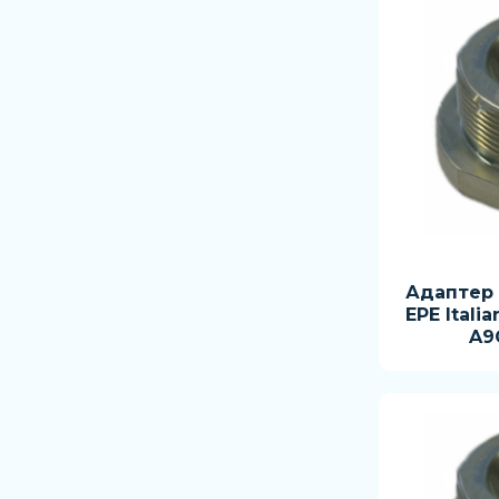
Адаптер
EPE Italia
A9