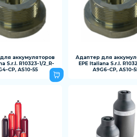
 для аккумуляторов
Адаптер для аккумул
na S.r.l. R10323-1/2_R-
EPE Italiana S.r.l. R103
4-CP, AS10-55
A9G6-CP, AS10-5