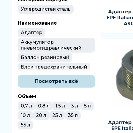
Углеродистая сталь
Адаптер
EPE Italian
Наименование
A9G
Адаптер
Аккумулятор
пневмогидравлический
Баллон резиновый
Блок предохранительный
Комплект
Посмотреть всё
заряднопроверочного
устройства
Объем
Кронштейн
0,7 л
0,8 л
1,5 л
3 л
5 л
Хомут монтажный
10 л
20 л
25 л
35 л
Адаптер
55 л
EPE Itali