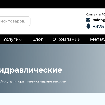
Контакты Р
sales
+375 
Услуги
Блог
О Компании
Метал
идравлические
»
Аккумуляторы пневмогидравлические