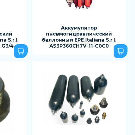
Аккумулятор
ский
пневмогидравлический
a S.r.l.
баллонный EPE Italiana S.r.l.
_G3/4
AS3P360CH7V-11-C0C0