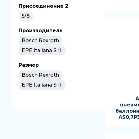
Присоединение 2
5/8
Производитель
Bosch Rexroth
EPE Italiana S.r.l.
Размер
Bosch Rexroth
EPE Italiana S.r.l.
А
пневм
баллонны
AS0,7P