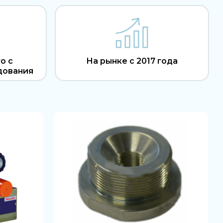
о с
На рынке с 2017 года
дования