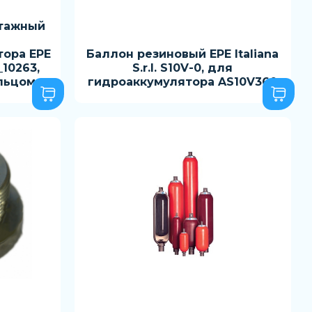
тажный
ора EPE
Баллон резиновый EPE Italiana
P_10263,
S.r.l. S10V-0, для
ольцом
гидроаккумулятора AS10V360