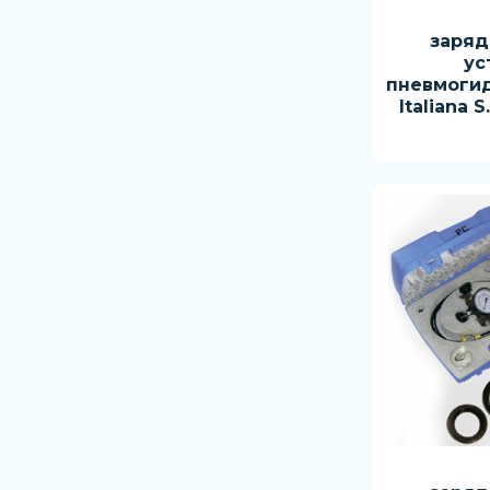
заряд
ус
пневмоги
Italiana S