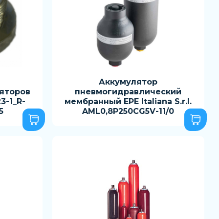
Аккумулятор
яторов
пневмогидравлический
23-1_R-
мембранный EPE Italiana S.r.l.
5
AML0,8P250CG5V-11/0