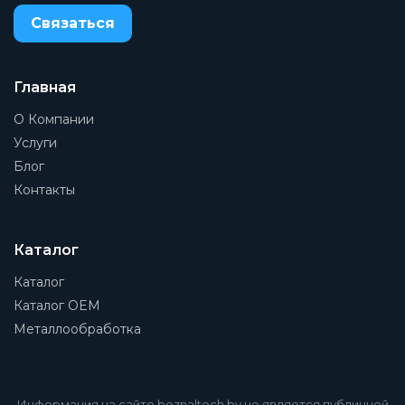
Связаться
Артикул
MD1-FR5800-6
Производитель
Главная
Camozzi
О Компании
Степень фильтрации
Услуги
5 мкм
Блог
Контакты
Тип конструкции
Со сбросом давления, с обратным клапаном
Тип присоединения на входе
Каталог
Внутренняя резьба
Каталог
Материал корпуса
Каталог OEM
PA (Полиамид)
Металлообработка
Присоединение манометра
1/8
Информация на сайте beznaltech.by не является публичной