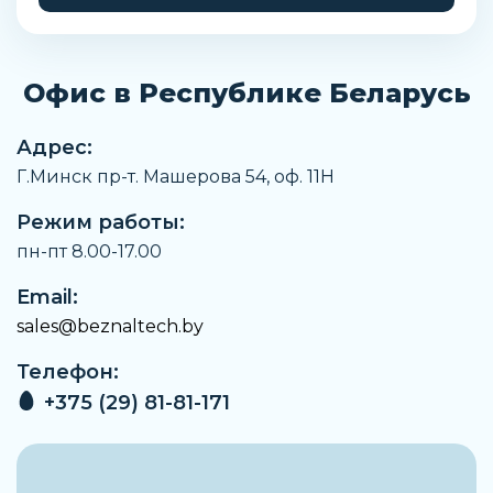
Присоединение отвода конденсата
G1/8
Офис в Республике Беларусь
Диаметр поворотной рукоятки
28 мм
Адрес:
Высота фильтра
Г.Минск пр-т. Машерова 54, оф. 11H
208,2 мм
Режим работы:
Выход сжатого воздуха
G1/8
пн-пт 8.00-17.00
Ширина фильтра
Email:
43 мм
sales@beznaltech.by
Высота стакана фильтра
Телефон:
107,7 мм
+375 (29) 81-81-171
Монтажные отверстия
4 мм
Паз для системы защиты