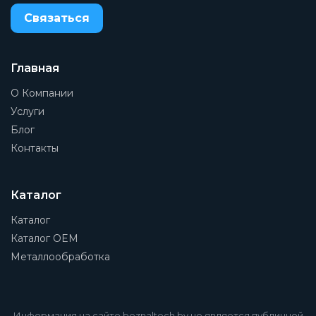
Связаться
Артикул
MD1-FR1820-1/4
Производитель
Главная
Camozzi
О Компании
Степень фильтрации
Услуги
5 мкм
Блог
Контакты
Тип конструкции
Со сбросом давления
Тип присоединения на входе
Каталог
Внутренняя резьба
Каталог
Материал корпуса
Каталог OEM
PA (Полиамид)
Металлообработка
Присоединение манометра
1/8
Информация на сайте beznaltech.by не является публичной