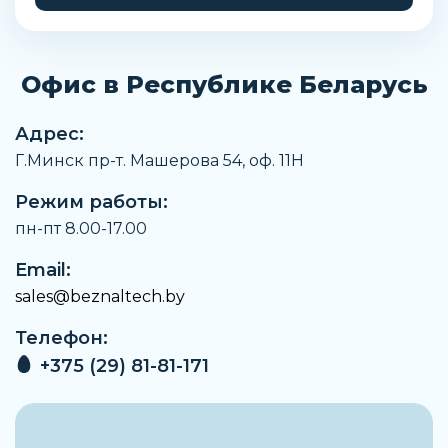
Присоединение отвода конденсата
G1/8
Офис в Республике Беларусь
Диаметр поворотной рукоятки
28 мм
Адрес:
Высота фильтра
Г.Минск пр-т. Машерова 54, оф. 11H
208,2 мм
Режим работы:
Выход сжатого воздуха
G1/8
пн-пт 8.00-17.00
Ширина фильтра
Email:
43 мм
sales@beznaltech.by
Высота стакана фильтра
Телефон:
107,7 мм
+375 (29) 81-81-171
Монтажные отверстия
4 мм
Паз для системы защиты