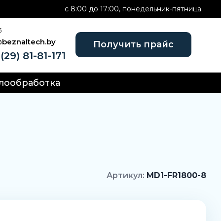
c 8:00 до 17:00, понедельник-пятница
Б
@beznaltech.by
Получить прайс
(29) 81-81-171
лообработка
Артикул:
MD1-FR1800-8