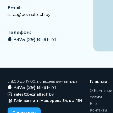
Email:
sales@beznaltech.by
Телефон:
+375 (29) 81-81-171
c 8:00 до 17:00, понедельник-пятница
Главная
+375 (29) 81-81-171
О Компании
sales@beznaltech.by
Услуги
Г.Минск пр-т. Машерова 54, оф. 11H
Блог
Контакты
Связаться