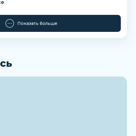
ке
исоединениями
Показать больше
да конденсата
рукоятки
сь
ха
тра