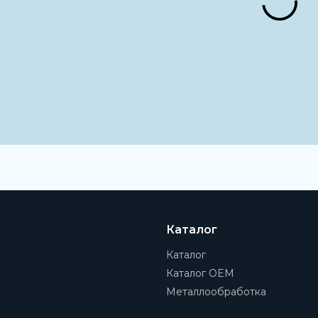
Монтажные отверсти
4 мм
Паз для системы защ
3,2 мм
Расстояние между к
34,6 мм
Вес
0,2 кг
Фильтрующий элеме
Полиэтилен
Каталог
Материал стакана
Поликарбонат
Каталог
Каталог OEM
Материал мембраны
NBR (Бутадиен-нитрильны
Металлообработка
Рабочая температура