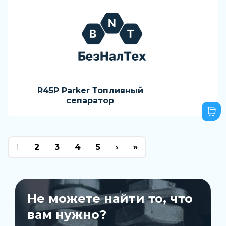
R45P Parker Топливный
сепаратор
1
2
3
4
5
›
»
Не можете найти то, что
вам нужно?