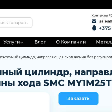
Контакты Р
sales
+375 
Услуги
Блог
О Компании
Метал
енточный цилиндр, направляющая скольжения без регулир
чный цилиндр, напра
ины хода SMC MY1M25T
Заказать