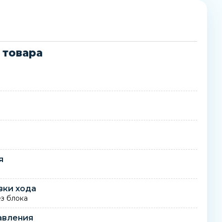
 товара
а
я
вки хода
ез блока
авления