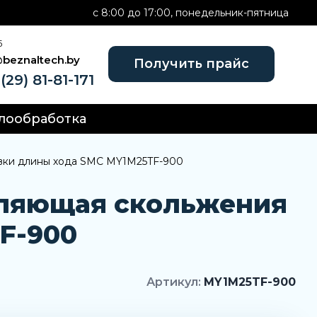
c 8:00 до 17:00, понедельник-пятница
Б
@beznaltech.by
Получить прайс
(29) 81-81-171
лообработка
овки длины хода SMC MY1M25TF-900
вляющая скольжения
F-900
Артикул:
MY1M25TF-900