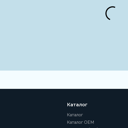
Сопротивление корр
4 - Очень высокая стойкос
Артикул
MY1M25TF-900
Производитель
SMC
Ход
900 мм
Диаметр поршня
25 мм
Демпфирование
Пневматическое регулир
Каталог
Присоединение
1/8
Каталог
Каталог OEM
Тип резьбы