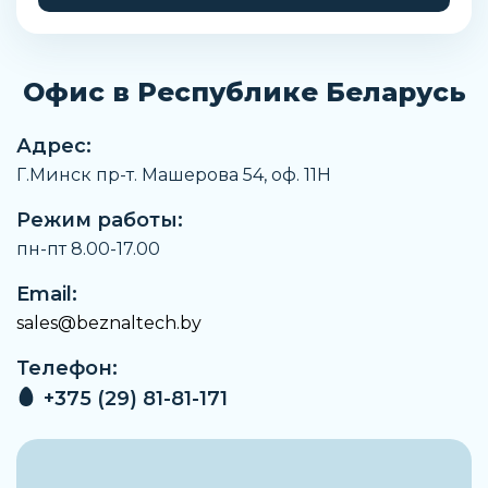
Максимальный момент затяжки
От 1,8 до 2,2 Нм
Офис в Республике Беларусь
Расход в составе блока
900 л/мин
Адрес:
Расход на индивидуальной плите
Г.Минск пр-т. Машерова 54, оф. 11H
1000 л/мин
Режим работы:
Положение при сборке
Любое
пн-пт 8.00-17.00
Ширина
Email:
26 мм
sales@beznaltech.by
Присоединение 4
Телефон:
Соединительная плита размер 26 мм по стандарту
ISO 15407-1
+375 (29) 81-81-171
Присоединение 5
Соединительная плита размер 26 мм по стандарту
ISO 15407-1