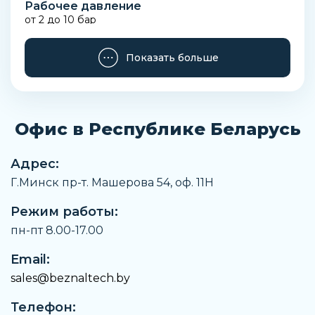
Рабочее давление
от 2 до 10 бар
Максимальная рабочая частота
Показать больше
5 Hz
Направление потока
Слева направо
Офис в Республике Беларусь
Положение при сборке
Любое
Адрес:
Вес
Г.Минск пр-т. Машерова 54, оф. 11H
468 г
Режим работы:
Замечания по материалу
Соответствует директиве RoHS
пн-пт 8.00-17.00
Температура рабочей среды
Email:
От -10 °C до 50 °C
sales@beznaltech.by
Сопротивление коррозии
Телефон:
2 - Средняя стойкость к коррозии