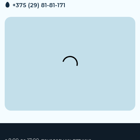
+375 (29) 81-81-171
Артикул
VP717KY-6YO1B
Производитель
SMC
Напряжение
12 VDC
Материал корпуса
Алюминий
Присоединение 1
1/2
Группа
Сброса остаточного давления
Рабочая среда
Сжатый воздух
Наименование