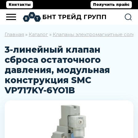
Контакты
Получить прайс
БНТ ТРЕЙД ГРУПП
Главная
Каталог
Клапаны электромагнитные соле
»
»
3-линейный клапан
сброса остаточного
давления, модульная
конструкция SMC
VP717KY-6YO1B